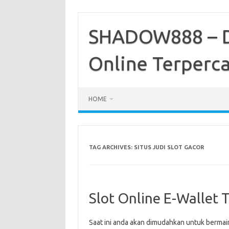
Skip
to
content
SHADOW888 – Daf
Online Terperc
HOME
TAG ARCHIVES:
SITUS JUDI SLOT GACOR
Slot Online E-Wallet T
Saat ini anda akan dimudahkan untuk bermai