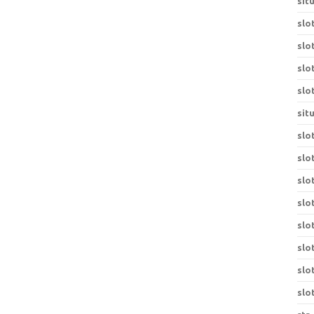
sit
slo
slo
slo
slo
sit
slo
slo
slo
slo
slo
slo
slo
slo