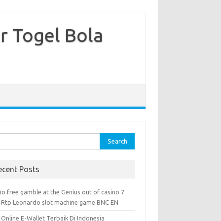
r Togel Bola
rch
ecent Posts
o free gamble at the Genius out of casino 7
s Rtp Leonardo slot machine game BNC EN
 Online E-Wallet Terbaik Di Indonesia