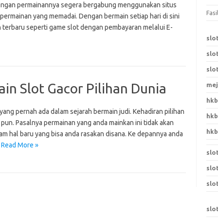
 dengan permainannya segera bergabung menggunakan situs
Fasi
 permainan yang memadai. Dengan bermain setiap hari di sini
terbaru seperti game slot dengan pembayaran melalui E-
slo
slo
slo
ain Slot Gacor Pilihan Dunia
mej
hk
yang pernah ada dalam sejarah bermain judi. Kehadiran pilihan
hk
pa pun. Pasalnya permainan yang anda mainkan ini tidak akan
hk
am hal baru yang bisa anda rasakan disana. Ke depannya anda
…
Read More »
slo
slo
slo
slo