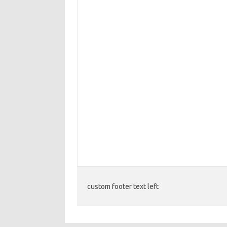
custom footer text left