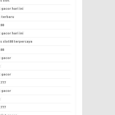
us slot
t gacor hari ini
t terbaru
t88
t gacor hari ini
us slot88 terpercaya
t88
t gacor
t
t gacor
t777
t gacor
t
t777