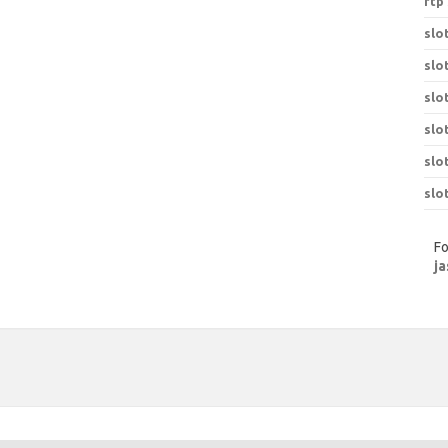
rtp
slo
slo
slo
slo
slo
slo
Fo
ja