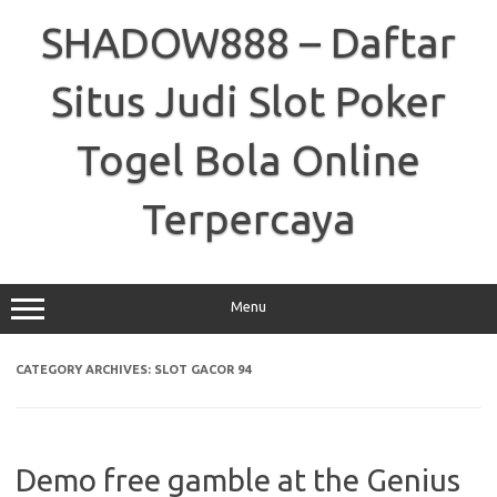
Skip
to
SHADOW888 – Daftar
content
Situs Judi Slot Poker
Togel Bola Online
Terpercaya
Menu
CATEGORY ARCHIVES:
SLOT GACOR 94
Demo free gamble at the Genius