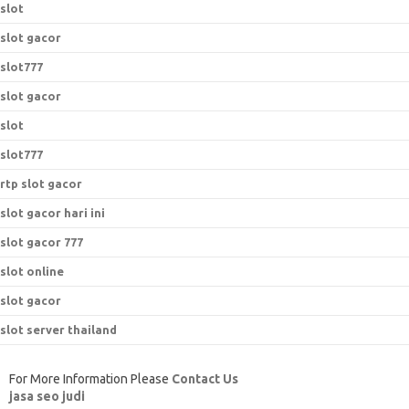
slot
slot gacor
slot777
slot gacor
slot
slot777
rtp slot gacor
slot gacor hari ini
slot gacor 777
slot online
slot gacor
slot server thailand
For More Information Please
Contact Us
jasa seo judi