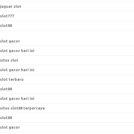
jaguar slot
slot777
slot88
slot gacor
slot gacor hari ini
situs slot
slot gacor hari ini
slot terbaru
slot88
slot gacor hari ini
situs slot88 terpercaya
slot88
slot gacor