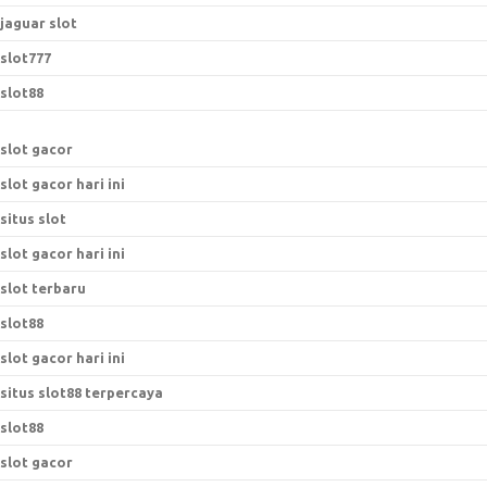
jaguar slot
slot777
slot88
slot gacor
slot gacor hari ini
situs slot
slot gacor hari ini
slot terbaru
slot88
slot gacor hari ini
situs slot88 terpercaya
slot88
slot gacor