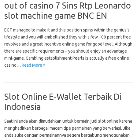
out of casino 7 Sins Rtp Leonardo
slot machine game BNC EN
EGT managed to make it and this position spins within the genius’s
lifestyle and you will embellished they with a few 100 percent free
revolves and a great incentive online game for good level. Although
there are specific requirements – you should enjoy an advantage
mini-game. Gambling establishment Pearls is actually a free online
casino…
Read More »
Slot Online E-Wallet Terbaik Di
Indonesia
Saat ini anda akan dimudahkan untuk bermain judi slot online karena
menghadirkan berbagai macam tipe permainan yang bervariasi. Jika
anda suka dengan permainannya segera bergabung menggunakan