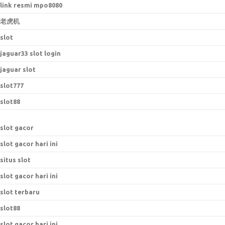
link resmi mpo8080
老虎机
slot
jaguar33 slot login
jaguar slot
slot777
slot88
slot gacor
slot gacor hari ini
situs slot
slot gacor hari ini
slot terbaru
slot88
slot gacor hari ini