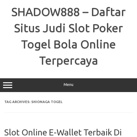
Skip
to
SHADOW888 – Daftar
content
Situs Judi Slot Poker
Togel Bola Online
Terpercaya
Menu
TAG ARCHIVES:
SHIONAGA TOGEL
Slot Online E-Wallet Terbaik Di