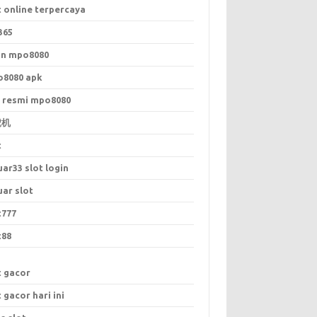
t online terpercaya
365
in mpo8080
8080 apk
k resmi mpo8080
虎机
t
uar33 slot login
uar slot
t777
t88
t gacor
t gacor hari ini