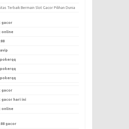
litas Terbaik Bermain Slot Gacor Pilihan Dunia
t gacor
t online
t88
avip
bpokerqq
bpokerqq
bpokerqq
t gacor
t gacor hari ini
t online
t88 gacor