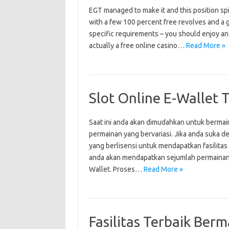
EGT managed to make it and this position spi
with a few 100 percent free revolves and a g
specific requirements – you should enjoy a
actually a free online casino…
Read More »
Slot Online E-Wallet T
Saat ini anda akan dimudahkan untuk bermai
permainan yang bervariasi. Jika anda suka
yang berlisensi untuk mendapatkan fasilitas
anda akan mendapatkan sejumlah permainan 
Wallet. Proses…
Read More »
Fasilitas Terbaik Berm