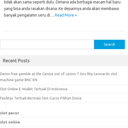
tidak akan sama seperti dulu. Dimana ada berbagai macam hal baru
yang bisa anda rasakan disana. Ke depannya anda akan membawa
banyak pengalamn seru di…
Read More »
Search
for:
Recent Posts
Demo free gamble at the Genius out of casino 7 Sins Rtp Leonardo slot
machine game BNC EN
Slot Online E-Wallet Terbaik Di Indonesia
Fasilitas Terbaik Bermain Slot Gacor Pilihan Dunia
slot gacor
slot online