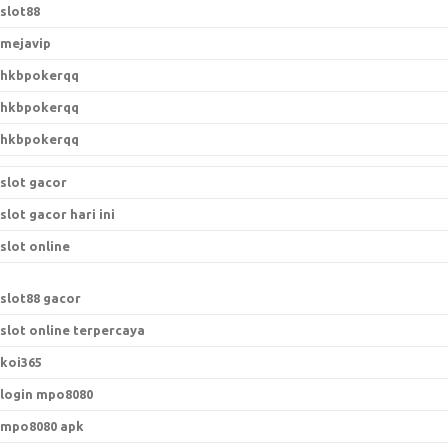
slot88
mejavip
hkbpokerqq
hkbpokerqq
hkbpokerqq
slot gacor
slot gacor hari ini
slot online
slot88 gacor
slot online terpercaya
koi365
login mpo8080
mpo8080 apk