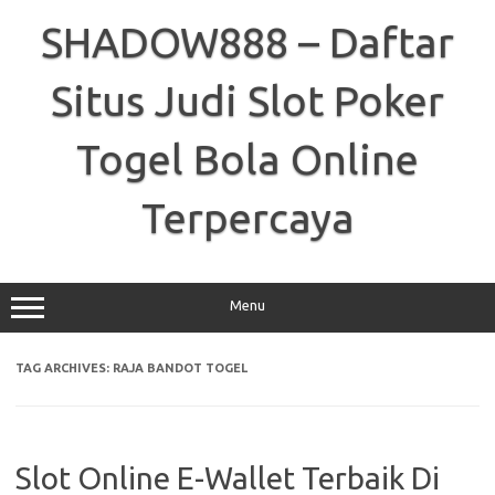
Skip
to
SHADOW888 – Daftar
content
Situs Judi Slot Poker
Togel Bola Online
Terpercaya
Menu
TAG ARCHIVES:
RAJA BANDOT TOGEL
Slot Online E-Wallet Terbaik Di