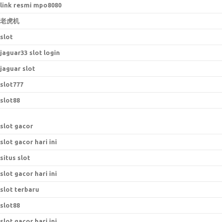
link resmi mpo8080
老虎机
slot
jaguar33 slot login
jaguar slot
slot777
slot88
slot gacor
slot gacor hari ini
situs slot
slot gacor hari ini
slot terbaru
slot88
slot gacor hari ini