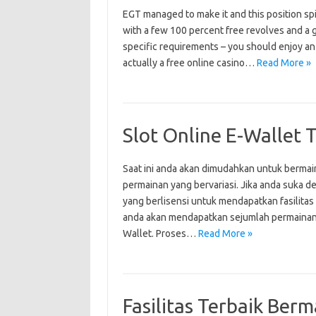
EGT managed to make it and this position spi
with a few 100 percent free revolves and a g
specific requirements – you should enjoy a
actually a free online casino…
Read More »
Slot Online E-Wallet T
Saat ini anda akan dimudahkan untuk bermai
permainan yang bervariasi. Jika anda suka
yang berlisensi untuk mendapatkan fasilitas
anda akan mendapatkan sejumlah permainan 
Wallet. Proses…
Read More »
Fasilitas Terbaik Berm