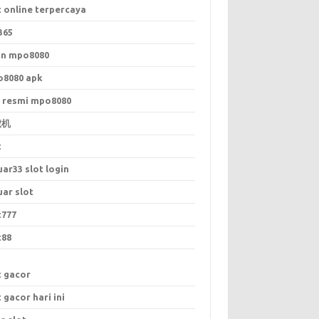
t online terpercaya
365
in mpo8080
8080 apk
k resmi mpo8080
虎机
t
uar33 slot login
uar slot
t777
t88
t gacor
t gacor hari ini