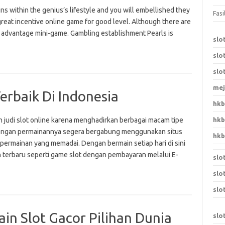
ns within the genius’s lifestyle and you will embellished they
Fasi
reat incentive online game for good level. Although there are
n advantage mini-game. Gambling establishment Pearls is
slo
slo
slo
mej
erbaik Di Indonesia
hk
n judi slot online karena menghadirkan berbagai macam tipe
hk
 dengan permainannya segera bergabung menggunakan situs
hk
 permainan yang memadai. Dengan bermain setiap hari di sini
terbaru seperti game slot dengan pembayaran melalui E-
slo
slo
slo
ain Slot Gacor Pilihan Dunia
slo