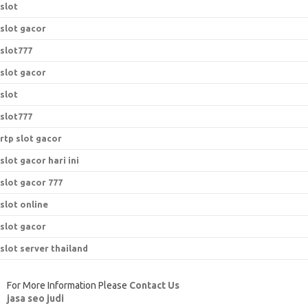
slot
slot gacor
slot777
slot gacor
slot
slot777
rtp slot gacor
slot gacor hari ini
slot gacor 777
slot online
slot gacor
slot server thailand
For More Information Please
Contact Us
jasa seo judi