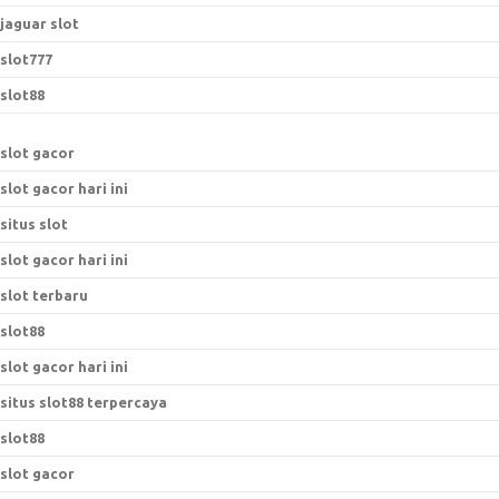
jaguar slot
slot777
slot88
slot gacor
slot gacor hari ini
situs slot
slot gacor hari ini
slot terbaru
slot88
slot gacor hari ini
situs slot88 terpercaya
slot88
slot gacor