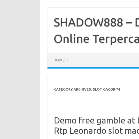
Skip
to
content
SHADOW888 – Daf
Online Terperc
HOME
CATEGORY ARCHIVES:
SLOT GACOR 74
Demo free gamble at t
Rtp Leonardo slot m