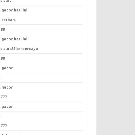
us slot
t gacor hari ini
t terbaru
t88
t gacor hari ini
us slot88 terpercaya
t88
t gacor
t
t gacor
t777
t gacor
t
t777