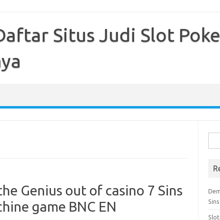
tar Situs Judi Slot Poke
aya
Sea
for:
R
he Genius out of casino 7 Sins
Dem
Sin
achine game BNC EN
Slot