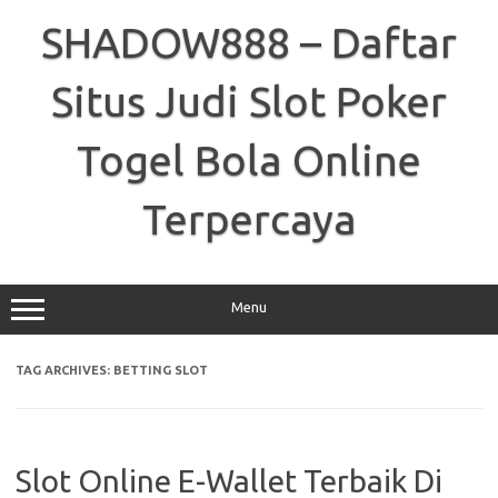
Skip
to
SHADOW888 – Daftar
content
Situs Judi Slot Poker
Togel Bola Online
Terpercaya
Menu
TAG ARCHIVES:
BETTING SLOT
Slot Online E-Wallet Terbaik Di