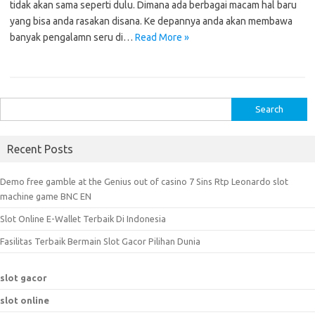
tidak akan sama seperti dulu. Dimana ada berbagai macam hal baru
yang bisa anda rasakan disana. Ke depannya anda akan membawa
banyak pengalamn seru di…
Read More »
Search
for:
Recent Posts
Demo free gamble at the Genius out of casino 7 Sins Rtp Leonardo slot
machine game BNC EN
Slot Online E-Wallet Terbaik Di Indonesia
Fasilitas Terbaik Bermain Slot Gacor Pilihan Dunia
slot gacor
slot online