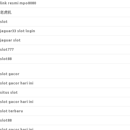
link resmi mpo8080
老虎机
slot
jaguar33 slot login
jaguar slot
slot777
slot88
slot gacor
slot gacor hari ini
situs slot
slot gacor hari ini
slot terbaru
slot88
slot gacor hari ini