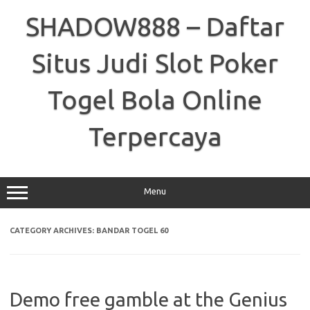
Skip
to
SHADOW888 – Daftar
content
Situs Judi Slot Poker
Togel Bola Online
Terpercaya
Menu
CATEGORY ARCHIVES:
BANDAR TOGEL 60
Demo free gamble at the Genius