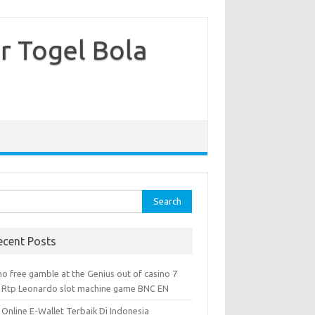
r Togel Bola
rch
ecent Posts
o free gamble at the Genius out of casino 7
s Rtp Leonardo slot machine game BNC EN
 Online E-Wallet Terbaik Di Indonesia