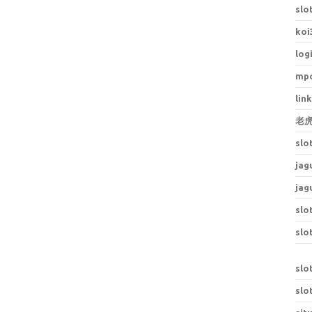
slo
koi
log
mpo
lin
老
slo
jag
jag
slo
slo
slo
slo