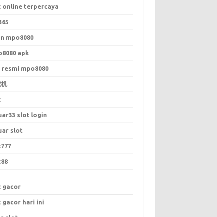
t online terpercaya
365
in mpo8080
8080 apk
k resmi mpo8080
虎机
t
uar33 slot login
uar slot
t777
t88
t gacor
t gacor hari ini