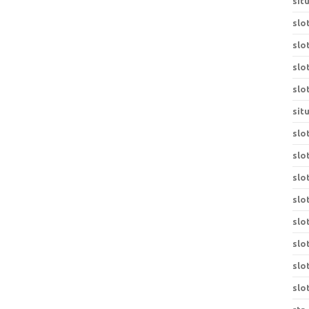
sit
slo
slo
slo
slo
sit
slo
slo
slo
slo
slo
slo
slo
slo