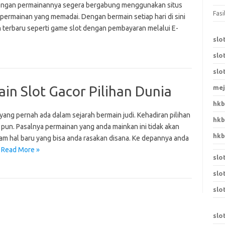
 dengan permainannya segera bergabung menggunakan situs
Fasi
 permainan yang memadai. Dengan bermain setiap hari di sini
terbaru seperti game slot dengan pembayaran melalui E-
slo
slo
slo
ain Slot Gacor Pilihan Dunia
mej
hk
yang pernah ada dalam sejarah bermain judi. Kehadiran pilihan
hk
pa pun. Pasalnya permainan yang anda mainkan ini tidak akan
hk
am hal baru yang bisa anda rasakan disana. Ke depannya anda
…
Read More »
slo
slo
slo
slo