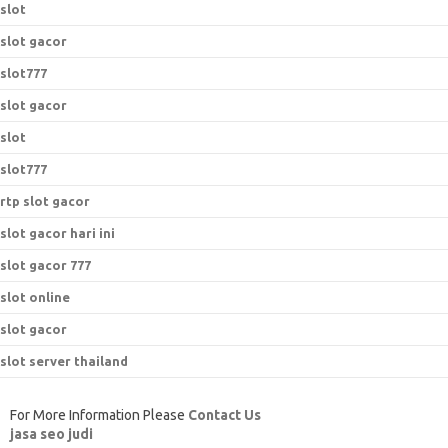
slot
slot gacor
slot777
slot gacor
slot
slot777
rtp slot gacor
slot gacor hari ini
slot gacor 777
slot online
slot gacor
slot server thailand
For More Information Please
Contact Us
jasa seo judi