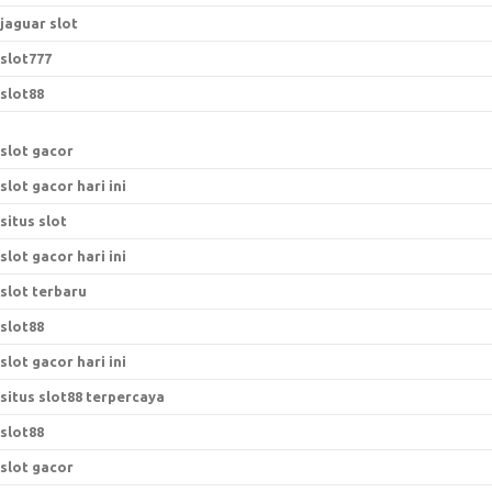
jaguar slot
slot777
slot88
slot gacor
slot gacor hari ini
situs slot
slot gacor hari ini
slot terbaru
slot88
slot gacor hari ini
situs slot88 terpercaya
slot88
slot gacor