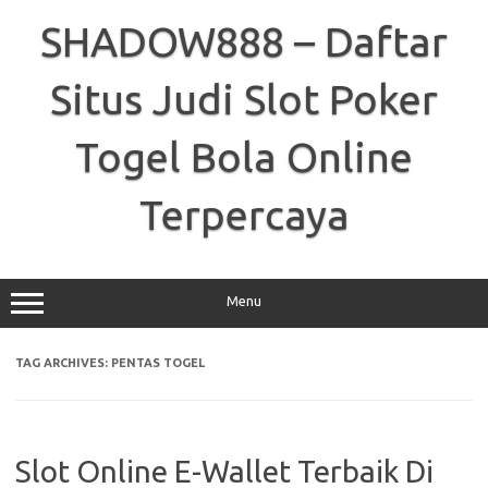
Skip
to
SHADOW888 – Daftar
content
Situs Judi Slot Poker
Togel Bola Online
Terpercaya
Menu
TAG ARCHIVES:
PENTAS TOGEL
Slot Online E-Wallet Terbaik Di