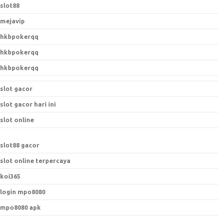
slot88
mejavip
hkbpokerqq
hkbpokerqq
hkbpokerqq
slot gacor
slot gacor hari ini
slot online
slot88 gacor
slot online terpercaya
koi365
login mpo8080
mpo8080 apk