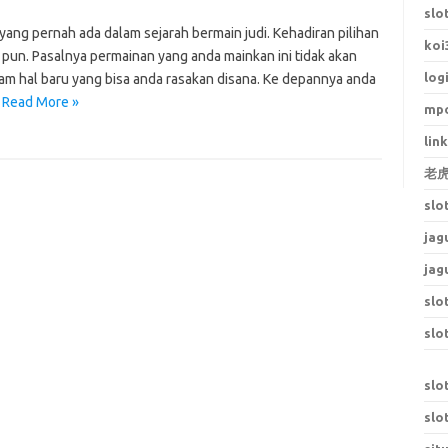
slo
yang pernah ada dalam sejarah bermain judi. Kehadiran pilihan
koi
pa pun. Pasalnya permainan yang anda mainkan ini tidak akan
log
am hal baru yang bisa anda rasakan disana. Ke depannya anda
…
Read More »
mpo
lin
老
slo
jag
jag
slo
slo
slo
slo