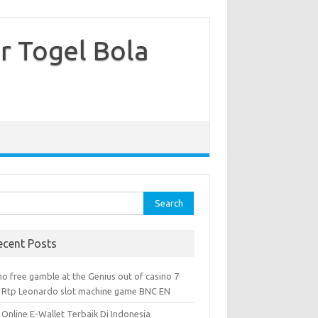
r Togel Bola
rch
ecent Posts
o free gamble at the Genius out of casino 7
s Rtp Leonardo slot machine game BNC EN
 Online E-Wallet Terbaik Di Indonesia