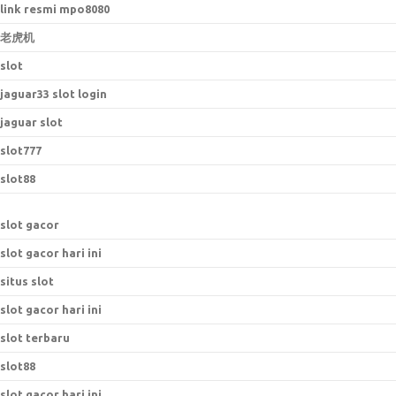
link resmi mpo8080
老虎机
slot
jaguar33 slot login
jaguar slot
slot777
slot88
slot gacor
slot gacor hari ini
situs slot
slot gacor hari ini
slot terbaru
slot88
slot gacor hari ini