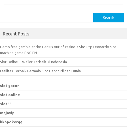
Search
for:
Recent Posts
Demo free gamble at the Genius out of casino 7 Sins Rtp Leonardo slot
machine game BNC EN
Slot Online E-Wallet Terbaik Di Indonesia
Fasilitas Terbaik Bermain Slot Gacor Pilihan Dunia
slot gacor
slot online
slot88
mejavip
hkbpokerqq