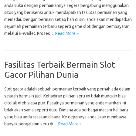
anda suka dengan permainannya segera bergabung menggunakan
situs yang berlisensi untuk mendapatkan fasilitas permainan yang
memadai. Dengan bermain setiap hari di sini anda akan mendapatkan
sejumlah permainan terbaru seperti game slot dengan pembayaran
melalui E-Wallet. Proses…
Read More »
Fasilitas Terbaik Bermain Slot
Gacor Pilihan Dunia
Slot gacor adalah sebuah permainan terbaik yang pernah ada dalam
sejarah bermain judi. Kehadiran pilihan seru ini tidak mungkin bisa
ditolak oleh siapa pun. Pasalnya permainan yang anda mainkan ini
tidak akan sama seperti dulu. Dimana ada berbagai macam hal baru
yang bisa anda rasakan disana. Ke depannya anda akan membawa
banyak pengalamn seru di…
Read More »