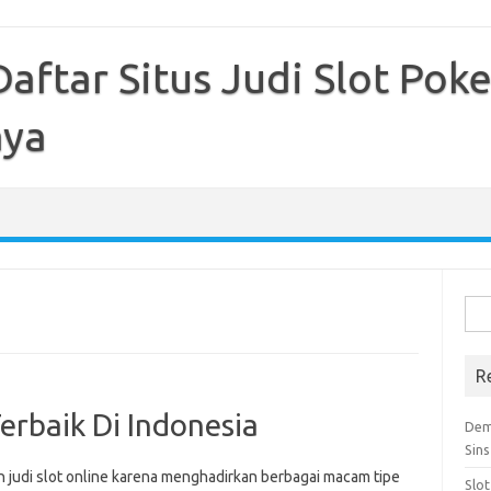
tar Situs Judi Slot Poke
aya
Sea
for:
R
erbaik Di Indonesia
Dem
Sin
n judi slot online karena menghadirkan berbagai macam tipe
Slot