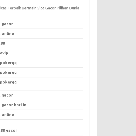
litas Terbaik Bermain Slot Gacor Pilihan Dunia
t gacor
t online
t88
avip
bpokerqq
bpokerqq
bpokerqq
t gacor
t gacor hari ini
t online
t88 gacor