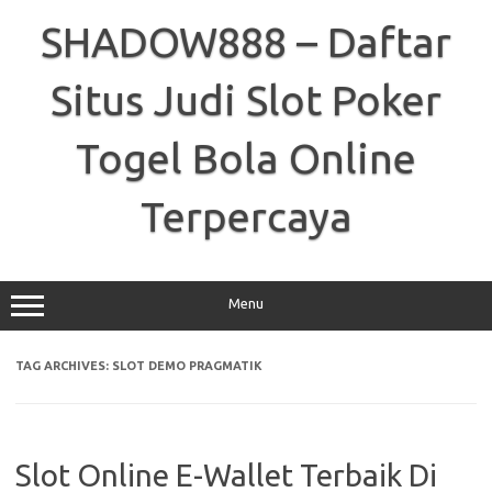
Skip
to
SHADOW888 – Daftar
content
Situs Judi Slot Poker
Togel Bola Online
Terpercaya
Menu
TAG ARCHIVES:
SLOT DEMO PRAGMATIK
Slot Online E-Wallet Terbaik Di