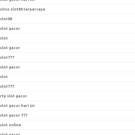
situs slot88 terpercaya
slot88
slot gacor
slot
slot gacor
slot777
slot gacor
slot
slot777
rtp slot gacor
slot gacor hari ini
slot gacor 777
slot online
slot gacor