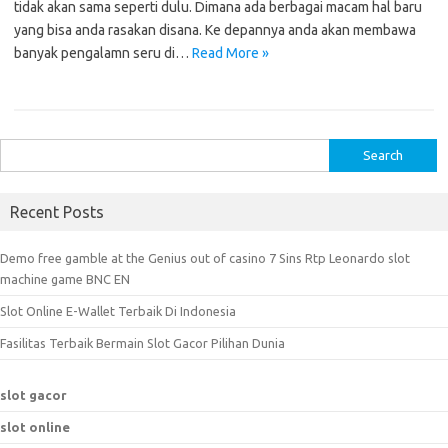
tidak akan sama seperti dulu. Dimana ada berbagai macam hal baru
yang bisa anda rasakan disana. Ke depannya anda akan membawa
banyak pengalamn seru di…
Read More »
Search
for:
Recent Posts
Demo free gamble at the Genius out of casino 7 Sins Rtp Leonardo slot
machine game BNC EN
Slot Online E-Wallet Terbaik Di Indonesia
Fasilitas Terbaik Bermain Slot Gacor Pilihan Dunia
slot gacor
slot online