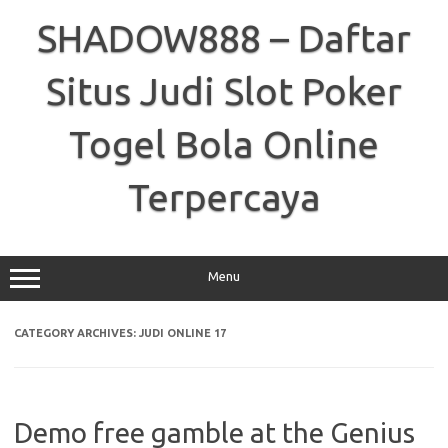
Skip
to
SHADOW888 – Daftar
content
Situs Judi Slot Poker
Togel Bola Online
Terpercaya
Menu
CATEGORY ARCHIVES:
JUDI ONLINE 17
Demo free gamble at the Genius