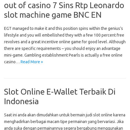
out of casino 7 Sins Rtp Leonardo
slot machine game BNC EN
EGT managed to make it and this position spins within the genius’s
lifestyle and you will embellished they with a few 100 percent free
revolves and a great incentive online game for good level. Although
there are specific requirements – you should enjoy an advantage
mini-game. Gambling establishment Pearls is actually a free online
casino…
Read More »
Slot Online E-Wallet Terbaik Di
Indonesia
Saat ini anda akan dimudahkan untuk bermain judi slot online karena
menghadirkan berbagai macam tipe permainan yang bervariasi. Jika
anda suka dengan permainannya segera bergabung menggunakan