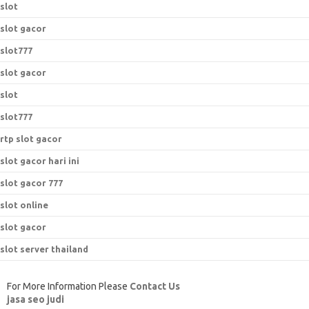
slot
slot gacor
slot777
slot gacor
slot
slot777
rtp slot gacor
slot gacor hari ini
slot gacor 777
slot online
slot gacor
slot server thailand
For More Information Please
Contact Us
jasa seo judi