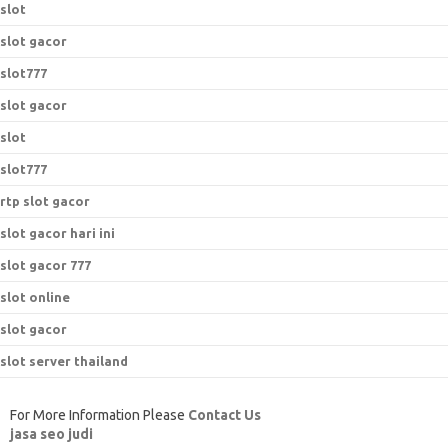
slot
slot gacor
slot777
slot gacor
slot
slot777
rtp slot gacor
slot gacor hari ini
slot gacor 777
slot online
slot gacor
slot server thailand
For More Information Please
Contact Us
jasa seo judi