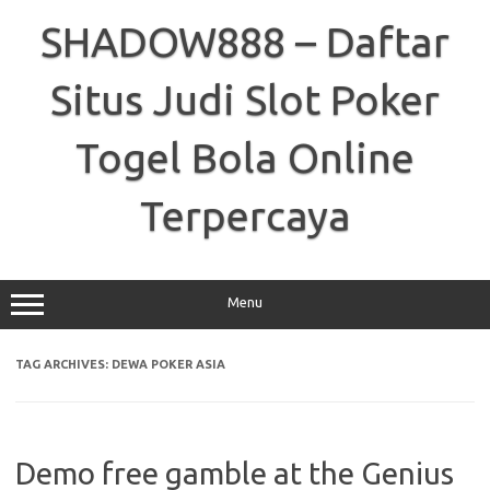
Skip
to
SHADOW888 – Daftar
content
Situs Judi Slot Poker
Togel Bola Online
Terpercaya
Menu
TAG ARCHIVES:
DEWA POKER ASIA
Demo free gamble at the Genius