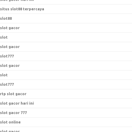
situs slot88 terpercaya
slot88
slot gacor
slot
slot gacor
slot777
slot gacor
slot
slot777
rtp slot gacor
slot gacor hari ini
slot gacor 777
slot online
slot gacor