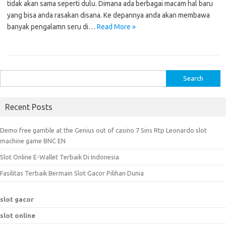
tidak akan sama seperti dulu. Dimana ada berbagai macam hal baru
yang bisa anda rasakan disana. Ke depannya anda akan membawa
banyak pengalamn seru di…
Read More »
Search
for:
Recent Posts
Demo free gamble at the Genius out of casino 7 Sins Rtp Leonardo slot
machine game BNC EN
Slot Online E-Wallet Terbaik Di Indonesia
Fasilitas Terbaik Bermain Slot Gacor Pilihan Dunia
slot gacor
slot online