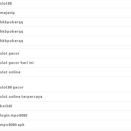
slot88
mejavip
hkbpokerqq
hkbpokerqq
hkbpokerqq
slot gacor
slot gacor hari ini
slot online
slot88 gacor
slot online terpercaya
koi365
login mpo8080
mpo8080 apk