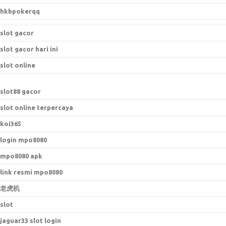
hkbpokerqq
slot gacor
slot gacor hari ini
slot online
slot88 gacor
slot online terpercaya
koi365
login mpo8080
mpo8080 apk
link resmi mpo8080
老虎机
slot
jaguar33 slot login