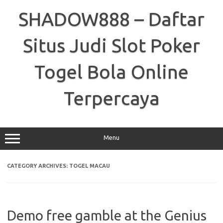
Skip
to
SHADOW888 – Daftar
content
Situs Judi Slot Poker
Togel Bola Online
Terpercaya
Menu
CATEGORY ARCHIVES:
TOGEL MACAU
Demo free gamble at the Genius