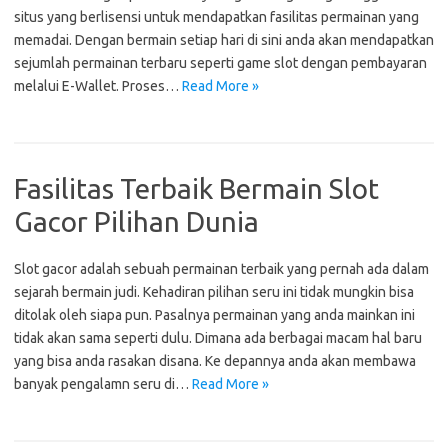
situs yang berlisensi untuk mendapatkan fasilitas permainan yang
memadai. Dengan bermain setiap hari di sini anda akan mendapatkan
sejumlah permainan terbaru seperti game slot dengan pembayaran
melalui E-Wallet. Proses…
Read More »
Fasilitas Terbaik Bermain Slot
Gacor Pilihan Dunia
Slot gacor adalah sebuah permainan terbaik yang pernah ada dalam
sejarah bermain judi. Kehadiran pilihan seru ini tidak mungkin bisa
ditolak oleh siapa pun. Pasalnya permainan yang anda mainkan ini
tidak akan sama seperti dulu. Dimana ada berbagai macam hal baru
yang bisa anda rasakan disana. Ke depannya anda akan membawa
banyak pengalamn seru di…
Read More »