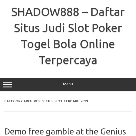
Skip
to
SHADOW888 – Daftar
content
Situs Judi Slot Poker
Togel Bola Online
Terpercaya
Menu
CATEGORY ARCHIVES:
SITUS SLOT TERBARU 2019
Demo free gamble at the Genius