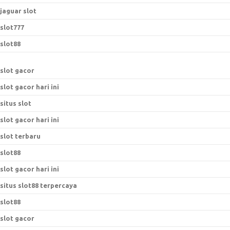
jaguar slot
slot777
slot88
slot gacor
slot gacor hari ini
situs slot
slot gacor hari ini
slot terbaru
slot88
slot gacor hari ini
situs slot88 terpercaya
slot88
slot gacor