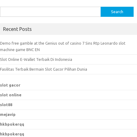
Search
for:
Recent Posts
Demo free gamble at the Genius out of casino 7 Sins Rtp Leonardo slot
machine game BNC EN
Slot Online E-Wallet Terbaik Di Indonesia
Fasilitas Terbaik Bermain Slot Gacor Pilihan Dunia
slot gacor
slot online
slot88
mejavip
hkbpokerqq
hkbpokerqq