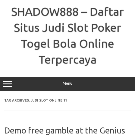
Skip
to
SHADOW888 – Daftar
content
Situs Judi Slot Poker
Togel Bola Online
Terpercaya
Menu
TAG ARCHIVES:
JUDI SLOT ONLINE 11
Demo free gamble at the Genius