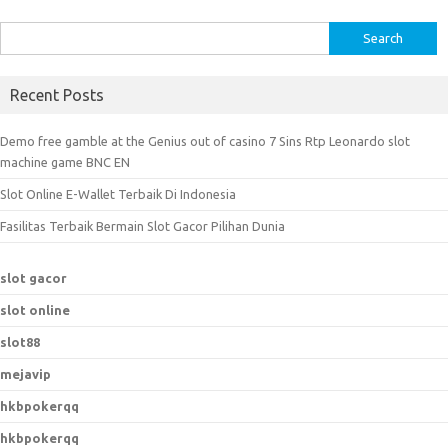
Search
for:
Recent Posts
Demo free gamble at the Genius out of casino 7 Sins Rtp Leonardo slot
machine game BNC EN
Slot Online E-Wallet Terbaik Di Indonesia
Fasilitas Terbaik Bermain Slot Gacor Pilihan Dunia
slot gacor
slot online
slot88
mejavip
hkbpokerqq
hkbpokerqq