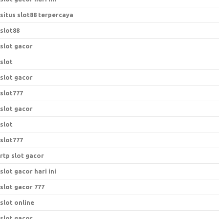
situs slot88 terpercaya
slot88
slot gacor
slot
slot gacor
slot777
slot gacor
slot
slot777
rtp slot gacor
slot gacor hari ini
slot gacor 777
slot online
slot gacor