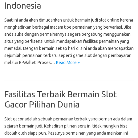
Indonesia
Saat ini anda akan dimudahkan untuk bermain judi slot online karena
menghadirkan berbagai macam tipe permainan yang bervariasi. Jika
anda suka dengan permainannya segera bergabung menggunakan
situs yang berlisensi untuk mendapatkan fasilitas permainan yang
memadai. Dengan bermain setiap hari di sini anda akan mendapatkan
sejumlah permainan terbaru seperti game slot dengan pembayaran
melalui E-Wallet. Proses…
Read More »
Fasilitas Terbaik Bermain Slot
Gacor Pilihan Dunia
Slot gacor adalah sebuah permainan terbaik yang pernah ada dalam
sejarah bermain judi. Kehadiran pilihan seru ini tidak mungkin bisa
ditolak oleh siapa pun. Pasalnya permainan yang anda mainkan ini