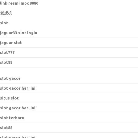
link resmi mpo8080
老虎机
slot
jaguar33 slot login
jaguar slot
slot777
slot88
slot gacor
slot gacor hari ini
situs slot
slot gacor hari ini
slot terbaru
slot88
slot gacor hari ini