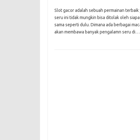
Slot gacor adalah sebuah permainan terbaik 
seru ini tidak mungkin bisa ditolak oleh sia
sama seperti dulu. Dimana ada berbagai mac
akan membawa banyak pengalamn seru di