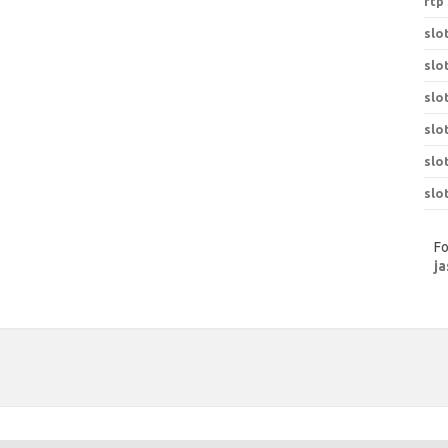
rtp
slo
slo
slo
slo
slo
slo
Fo
ja