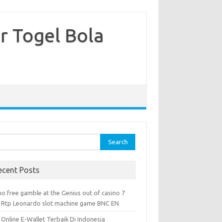
r Togel Bola
rch
ecent Posts
o free gamble at the Genius out of casino 7
s Rtp Leonardo slot machine game BNC EN
 Online E-Wallet Terbaik Di Indonesia