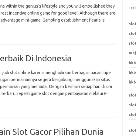
ns within the genius’s lifestyle and you will embellished they
Fasi
reat incentive online game for good level. Although there are
n advantage mini-game. Gambling establishment Pearls is
slo
slo
slo
mej
erbaik Di Indonesia
hk
n judi slot online karena menghadirkan berbagai macam tipe
hk
 dengan permainannya segera bergabung menggunakan situs
hk
 permainan yang memadai. Dengan bermain setiap hari di sini
terbaru seperti game slot dengan pembayaran melalui E-
slo
slo
slo
ain Slot Gacor Pilihan Dunia
slo