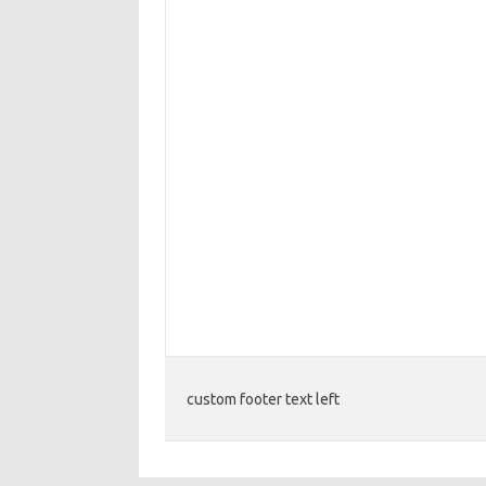
custom footer text left