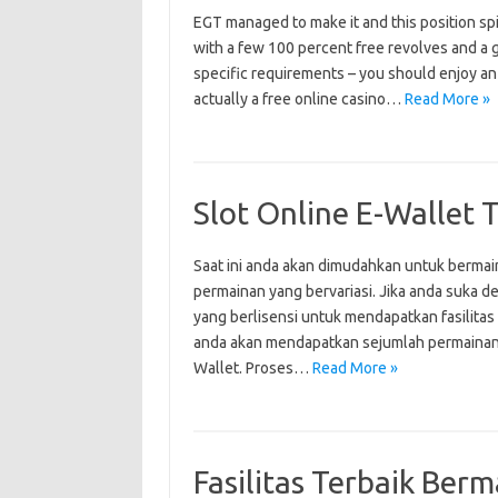
EGT managed to make it and this position spi
with a few 100 percent free revolves and a g
specific requirements – you should enjoy a
actually a free online casino…
Read More »
Slot Online E-Wallet T
Saat ini anda akan dimudahkan untuk bermai
permainan yang bervariasi. Jika anda suka
yang berlisensi untuk mendapatkan fasilitas
anda akan mendapatkan sejumlah permainan 
Wallet. Proses…
Read More »
Fasilitas Terbaik Berm