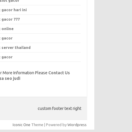
 slot gacor
t gacor hari ini
t gacor 777
t online
t gacor
t server thailand
t gacor
r More Information Please
Contact Us
sa seo judi
custom footer text right
Iconic One
Theme | Powered by
Wordpress