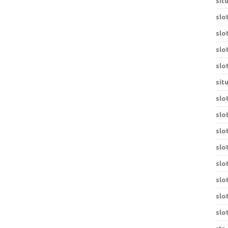
sit
slo
slo
slo
slo
sit
slo
slo
slo
slo
slo
slo
slo
slo