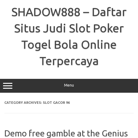
Skip
to
SHADOW888 – Daftar
content
Situs Judi Slot Poker
Togel Bola Online
Terpercaya
Menu
CATEGORY ARCHIVES:
SLOT GACOR 96
Demo free gamble at the Genius