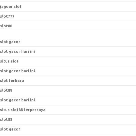
jaguar slot
slot777
slot88
slot gacor
slot gacor hari ini
situs slot
slot gacor hari ini
slot terbaru
slot88
slot gacor hari ini
situs slot88 terpercaya
slot88
slot gacor