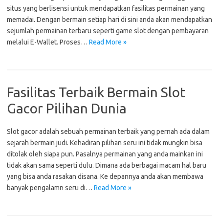
situs yang berlisensi untuk mendapatkan fasilitas permainan yang
memadai. Dengan bermain setiap hari di sini anda akan mendapatkan
sejumlah permainan terbaru seperti game slot dengan pembayaran
melalui E-Wallet. Proses…
Read More »
Fasilitas Terbaik Bermain Slot
Gacor Pilihan Dunia
Slot gacor adalah sebuah permainan terbaik yang pernah ada dalam
sejarah bermain judi. Kehadiran pilihan seru ini tidak mungkin bisa
ditolak oleh siapa pun. Pasalnya permainan yang anda mainkan ini
tidak akan sama seperti dulu. Dimana ada berbagai macam hal baru
yang bisa anda rasakan disana. Ke depannya anda akan membawa
banyak pengalamn seru di…
Read More »