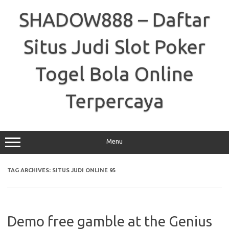
Skip
to
SHADOW888 – Daftar
content
Situs Judi Slot Poker
Togel Bola Online
Terpercaya
Menu
TAG ARCHIVES:
SITUS JUDI ONLINE 95
Demo free gamble at the Genius