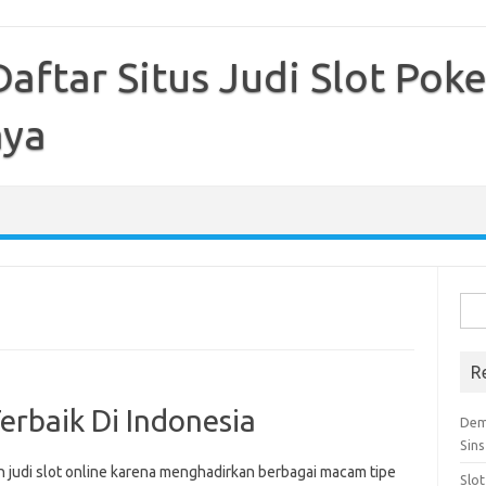
tar Situs Judi Slot Poke
aya
Sea
for:
R
erbaik Di Indonesia
Dem
Sin
n judi slot online karena menghadirkan berbagai macam tipe
Slot