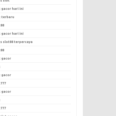
us slot
t gacor hari ini
t terbaru
t88
t gacor hari ini
us slot88 terpercaya
t88
t gacor
t
t gacor
t777
t gacor
t
t777