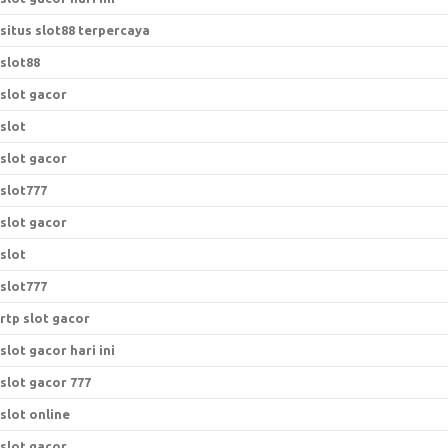
situs slot88 terpercaya
slot88
slot gacor
slot
slot gacor
slot777
slot gacor
slot
slot777
rtp slot gacor
slot gacor hari ini
slot gacor 777
slot online
slot gacor