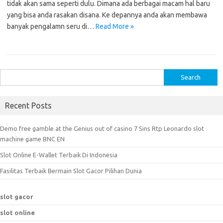
tidak akan sama seperti dulu. Dimana ada berbagai macam hal baru
yang bisa anda rasakan disana. Ke depannya anda akan membawa
banyak pengalamn seru di…
Read More »
Search
for:
Recent Posts
Demo free gamble at the Genius out of casino 7 Sins Rtp Leonardo slot
machine game BNC EN
Slot Online E-Wallet Terbaik Di Indonesia
Fasilitas Terbaik Bermain Slot Gacor Pilihan Dunia
slot gacor
slot online