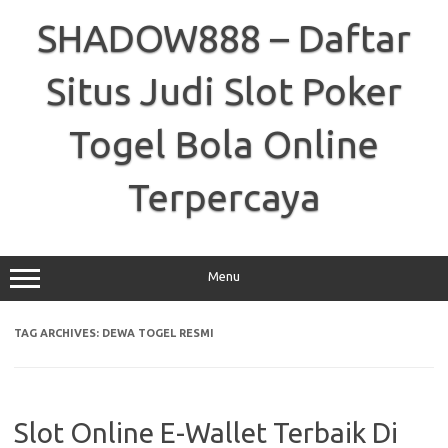
Skip
to
SHADOW888 – Daftar
content
Situs Judi Slot Poker
Togel Bola Online
Terpercaya
Menu
TAG ARCHIVES:
DEWA TOGEL RESMI
Slot Online E-Wallet Terbaik Di