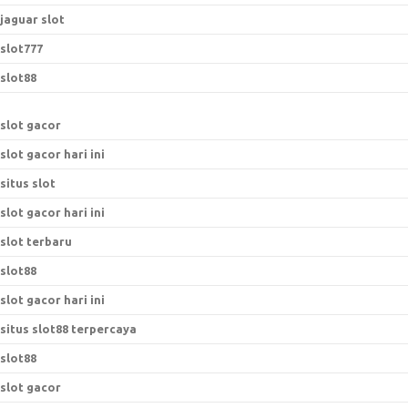
jaguar slot
slot777
slot88
slot gacor
slot gacor hari ini
situs slot
slot gacor hari ini
slot terbaru
slot88
slot gacor hari ini
situs slot88 terpercaya
slot88
slot gacor