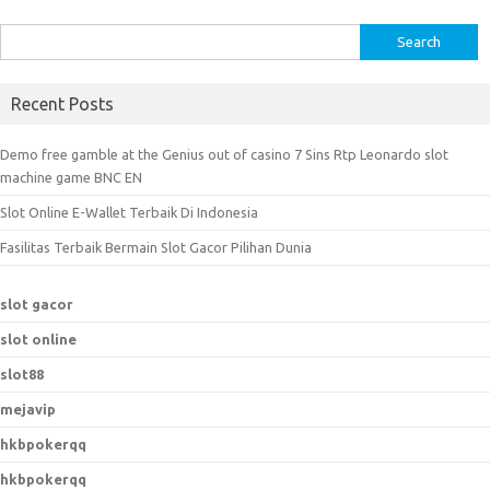
Search
for:
Recent Posts
Demo free gamble at the Genius out of casino 7 Sins Rtp Leonardo slot
machine game BNC EN
Slot Online E-Wallet Terbaik Di Indonesia
Fasilitas Terbaik Bermain Slot Gacor Pilihan Dunia
slot gacor
slot online
slot88
mejavip
hkbpokerqq
hkbpokerqq