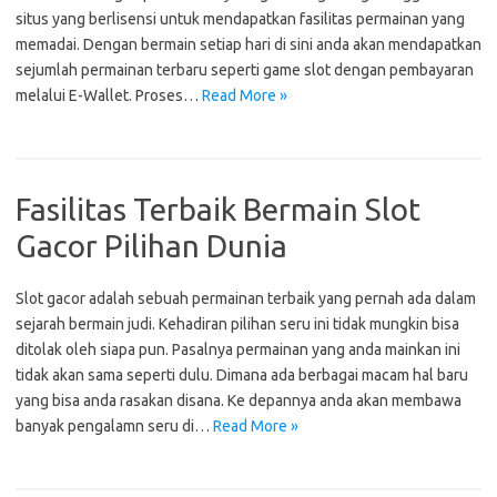
situs yang berlisensi untuk mendapatkan fasilitas permainan yang
memadai. Dengan bermain setiap hari di sini anda akan mendapatkan
sejumlah permainan terbaru seperti game slot dengan pembayaran
melalui E-Wallet. Proses…
Read More »
Fasilitas Terbaik Bermain Slot
Gacor Pilihan Dunia
Slot gacor adalah sebuah permainan terbaik yang pernah ada dalam
sejarah bermain judi. Kehadiran pilihan seru ini tidak mungkin bisa
ditolak oleh siapa pun. Pasalnya permainan yang anda mainkan ini
tidak akan sama seperti dulu. Dimana ada berbagai macam hal baru
yang bisa anda rasakan disana. Ke depannya anda akan membawa
banyak pengalamn seru di…
Read More »