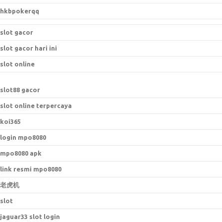
hkbpokerqq
slot gacor
slot gacor hari ini
slot online
slot88 gacor
slot online terpercaya
koi365
login mpo8080
mpo8080 apk
link resmi mpo8080
老虎机
slot
jaguar33 slot login