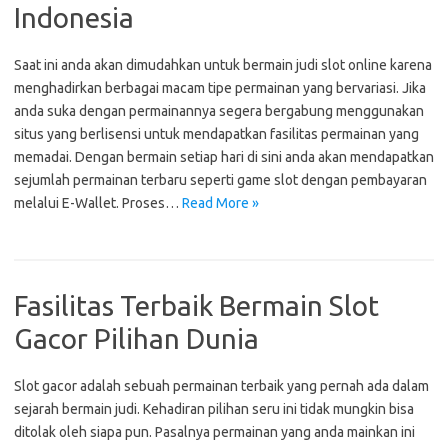
Indonesia
Saat ini anda akan dimudahkan untuk bermain judi slot online karena
menghadirkan berbagai macam tipe permainan yang bervariasi. Jika
anda suka dengan permainannya segera bergabung menggunakan
situs yang berlisensi untuk mendapatkan fasilitas permainan yang
memadai. Dengan bermain setiap hari di sini anda akan mendapatkan
sejumlah permainan terbaru seperti game slot dengan pembayaran
melalui E-Wallet. Proses…
Read More »
Fasilitas Terbaik Bermain Slot
Gacor Pilihan Dunia
Slot gacor adalah sebuah permainan terbaik yang pernah ada dalam
sejarah bermain judi. Kehadiran pilihan seru ini tidak mungkin bisa
ditolak oleh siapa pun. Pasalnya permainan yang anda mainkan ini