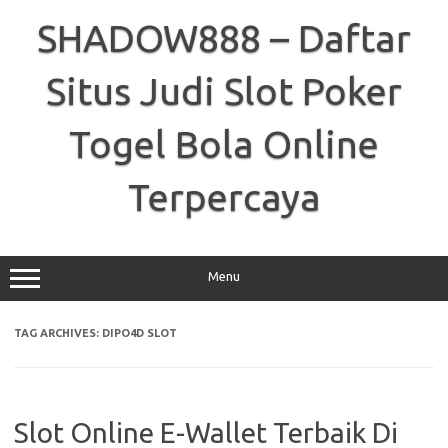
Skip
to
SHADOW888 – Daftar
content
Situs Judi Slot Poker
Togel Bola Online
Terpercaya
Menu
TAG ARCHIVES:
DIPO4D SLOT
Slot Online E-Wallet Terbaik Di