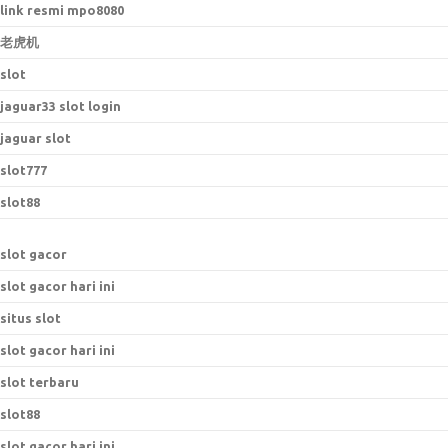
link resmi mpo8080
老虎机
slot
jaguar33 slot login
jaguar slot
slot777
slot88
slot gacor
slot gacor hari ini
situs slot
slot gacor hari ini
slot terbaru
slot88
slot gacor hari ini