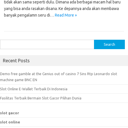
tidak akan sama seperti dulu. Dimana ada berbagai macam hal baru
yang bisa anda rasakan disana. Ke depannya anda akan membawa
banyak pengalamn seru di…
Read More »
Search
for:
Recent Posts
Demo free gamble at the Genius out of casino 7 Sins Rtp Leonardo slot
machine game BNC EN
Slot Online E-Wallet Terbaik Di Indonesia
Fasilitas Terbaik Bermain Slot Gacor Pilihan Dunia
slot gacor
slot online