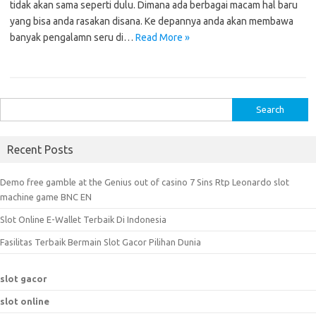
tidak akan sama seperti dulu. Dimana ada berbagai macam hal baru
yang bisa anda rasakan disana. Ke depannya anda akan membawa
banyak pengalamn seru di…
Read More »
Search
for:
Recent Posts
Demo free gamble at the Genius out of casino 7 Sins Rtp Leonardo slot
machine game BNC EN
Slot Online E-Wallet Terbaik Di Indonesia
Fasilitas Terbaik Bermain Slot Gacor Pilihan Dunia
slot gacor
slot online