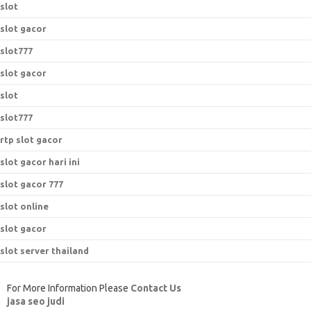
slot
slot gacor
slot777
slot gacor
slot
slot777
rtp slot gacor
slot gacor hari ini
slot gacor 777
slot online
slot gacor
slot server thailand
For More Information Please
Contact Us
jasa seo judi