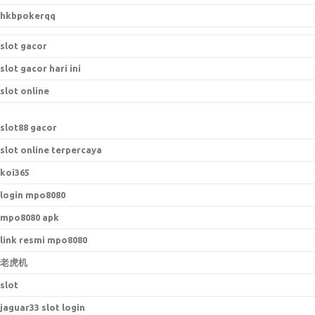
hkbpokerqq
slot gacor
slot gacor hari ini
slot online
slot88 gacor
slot online terpercaya
koi365
login mpo8080
mpo8080 apk
link resmi mpo8080
老虎机
slot
jaguar33 slot login