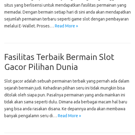
situs yang berlisensi untuk mendapatkan fasilitas permainan yang
memadai. Dengan bermain setiap hari di sini anda akan mendapatkan
sejumlah permainan terbaru seperti game slot dengan pembayaran
melalui E-Wallet. Proses…
Read More »
Fasilitas Terbaik Bermain Slot
Gacor Pilihan Dunia
Slot gacor adalah sebuah permainan terbaik yang pernah ada dalam
sejarah bermain judi. Kehadiran pilihan seru ini tidak mungkin bisa
ditolak oleh siapa pun. Pasalnya permainan yang anda mainkan ini
tidak akan sama seperti dulu. Dimana ada berbagai macam hal baru
yang bisa anda rasakan disana. Ke depannya anda akan membawa
banyak pengalamn seru di…
Read More »