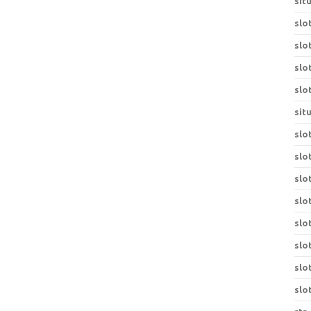
sit
slo
slo
slo
slo
sit
slo
slo
slo
slo
slo
slo
slo
slo