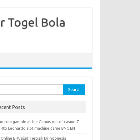
r Togel Bola
rch
ecent Posts
o free gamble at the Genius out of casino 7
s Rtp Leonardo slot machine game BNC EN
 Online E-Wallet Terbaik Di Indonesia