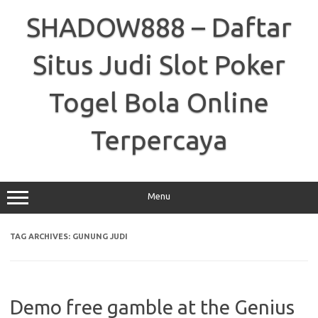
Skip
to
SHADOW888 – Daftar
content
Situs Judi Slot Poker
Togel Bola Online
Terpercaya
Menu
TAG ARCHIVES:
GUNUNG JUDI
Demo free gamble at the Genius