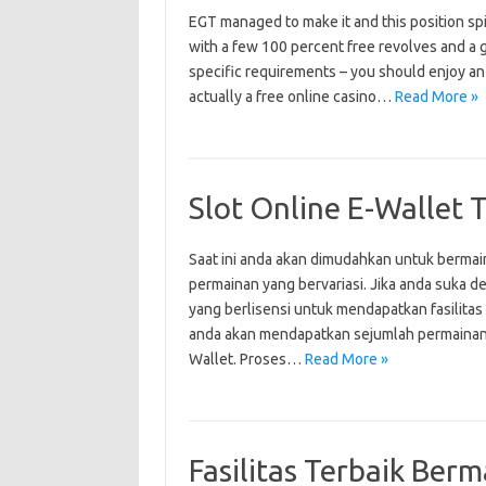
EGT managed to make it and this position spi
with a few 100 percent free revolves and a g
specific requirements – you should enjoy a
actually a free online casino…
Read More »
Slot Online E-Wallet T
Saat ini anda akan dimudahkan untuk bermai
permainan yang bervariasi. Jika anda suka
yang berlisensi untuk mendapatkan fasilitas
anda akan mendapatkan sejumlah permainan 
Wallet. Proses…
Read More »
Fasilitas Terbaik Berm