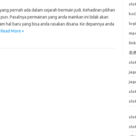
slo
yang pernah ada dalam sejarah bermain judi. Kehadiran pilihan
koi
pa pun. Pasalnya permainan yang anda mainkan ini tidak akan
log
am hal baru yang bisa anda rasakan disana. Ke depannya anda
…
Read More »
mpo
lin
老
slo
jag
jag
slo
slo
slo
slo