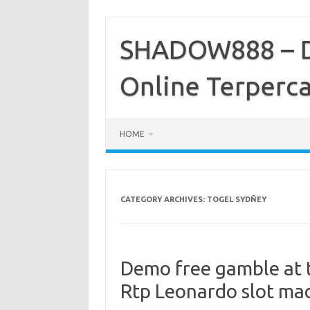
Skip
to
content
SHADOW888 – Daf
Online Terperc
HOME
CATEGORY ARCHIVES:
TOGEL SYDÑEY
Demo free gamble at t
Rtp Leonardo slot m