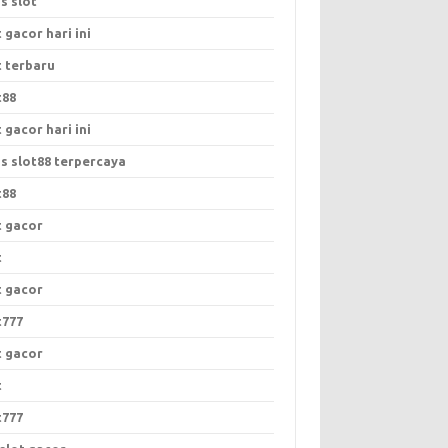
us slot
t gacor hari ini
t terbaru
t88
t gacor hari ini
us slot88 terpercaya
t88
t gacor
t
t gacor
t777
t gacor
t
t777