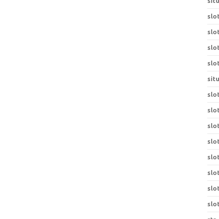
sit
slo
slo
slo
slo
sit
slo
slo
slo
slo
slo
slo
slo
slo