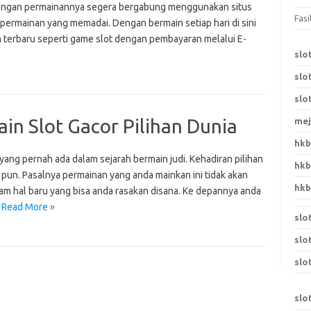
 dengan permainannya segera bergabung menggunakan situs
Fasi
 permainan yang memadai. Dengan bermain setiap hari di sini
terbaru seperti game slot dengan pembayaran melalui E-
slo
slo
slo
ain Slot Gacor Pilihan Dunia
mej
hk
yang pernah ada dalam sejarah bermain judi. Kehadiran pilihan
hk
pa pun. Pasalnya permainan yang anda mainkan ini tidak akan
hk
am hal baru yang bisa anda rasakan disana. Ke depannya anda
…
Read More »
slo
slo
slo
slo