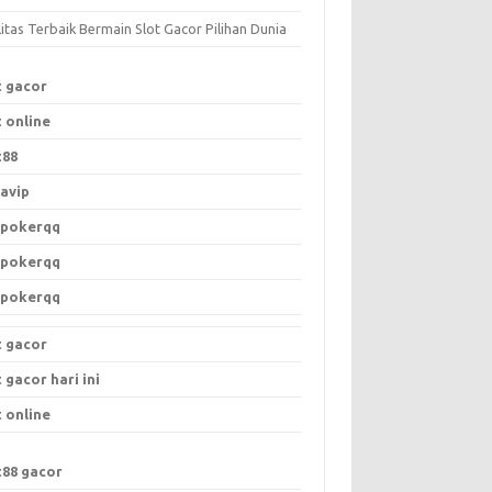
litas Terbaik Bermain Slot Gacor Pilihan Dunia
t gacor
t online
t88
avip
bpokerqq
bpokerqq
bpokerqq
t gacor
t gacor hari ini
t online
t88 gacor