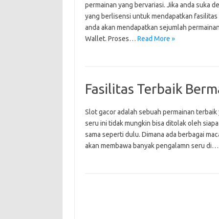
permainan yang bervariasi. Jika anda suka
yang berlisensi untuk mendapatkan fasilitas
anda akan mendapatkan sejumlah permainan 
Wallet. Proses…
Read More »
Fasilitas Terbaik Berm
Slot gacor adalah sebuah permainan terbaik 
seru ini tidak mungkin bisa ditolak oleh sia
sama seperti dulu. Dimana ada berbagai mac
akan membawa banyak pengalamn seru di