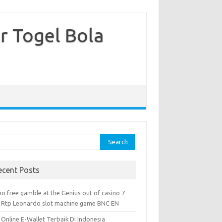
r Togel Bola
rch
ecent Posts
o free gamble at the Genius out of casino 7
s Rtp Leonardo slot machine game BNC EN
 Online E-Wallet Terbaik Di Indonesia