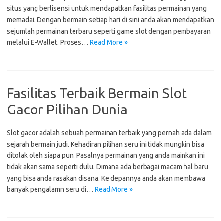
situs yang berlisensi untuk mendapatkan fasilitas permainan yang
memadai. Dengan bermain setiap hari di sini anda akan mendapatkan
sejumlah permainan terbaru seperti game slot dengan pembayaran
melalui E-Wallet. Proses…
Read More »
Fasilitas Terbaik Bermain Slot
Gacor Pilihan Dunia
Slot gacor adalah sebuah permainan terbaik yang pernah ada dalam
sejarah bermain judi. Kehadiran pilihan seru ini tidak mungkin bisa
ditolak oleh siapa pun. Pasalnya permainan yang anda mainkan ini
tidak akan sama seperti dulu. Dimana ada berbagai macam hal baru
yang bisa anda rasakan disana. Ke depannya anda akan membawa
banyak pengalamn seru di…
Read More »