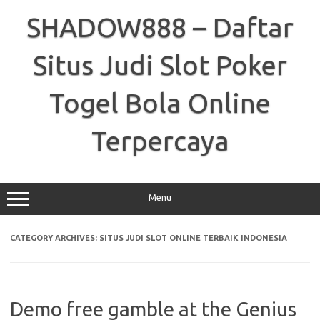
Skip
to
SHADOW888 – Daftar
content
Situs Judi Slot Poker
Togel Bola Online
Terpercaya
Menu
CATEGORY ARCHIVES:
SITUS JUDI SLOT ONLINE TERBAIK INDONESIA
Demo free gamble at the Genius