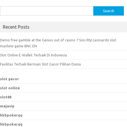
Search
for:
Recent Posts
Demo free gamble at the Genius out of casino 7 Sins Rtp Leonardo slot
machine game BNC EN
Slot Online E-Wallet Terbaik Di Indonesia
Fasilitas Terbaik Bermain Slot Gacor Pilihan Dunia
slot gacor
slot online
slot88
mejavip
hkbpokerqq
hkbpokerqq