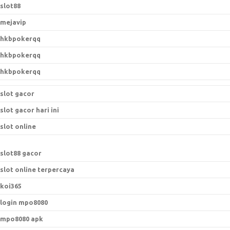
slot88
mejavip
hkbpokerqq
hkbpokerqq
hkbpokerqq
slot gacor
slot gacor hari ini
slot online
slot88 gacor
slot online terpercaya
koi365
login mpo8080
mpo8080 apk