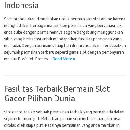
Indonesia
Saat ini anda akan dimudahkan untuk bermain judi slot online karena
menghadirkan berbagai macam tipe permainan yang bervariasi. Jika
anda suka dengan permainannya segera bergabung menggunakan
situs yang berlisensi untuk mendapatkan fasilitas permainan yang
memadai. Dengan bermain setiap hari di sini anda akan mendapatkan
sejumlah permainan terbaru seperti game slot dengan pembayaran
melalui E-Wallet. Proses…
Read More »
Fasilitas Terbaik Bermain Slot
Gacor Pilihan Dunia
Slot gacor adalah sebuah permainan terbaik yang pernah ada dalam
sejarah bermain judi. Kehadiran pilihan seru ini tidak mungkin bisa
ditolak oleh siapa pun. Pasalnya permainan yang anda mainkan ini