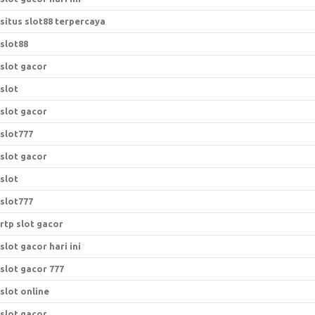
situs slot88 terpercaya
slot88
slot gacor
slot
slot gacor
slot777
slot gacor
slot
slot777
rtp slot gacor
slot gacor hari ini
slot gacor 777
slot online
slot gacor