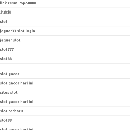
link resmi mpo8080
老虎机
slot
jaguar33 slot login
jaguar slot
slot777
slot88
slot gacor
slot gacor hari ini
situs slot
slot gacor hari ini
slot terbaru
slot88
slot gacor hari ini