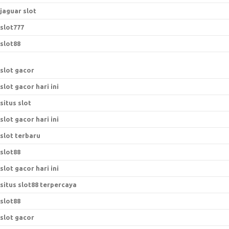
jaguar slot
slot777
slot88
slot gacor
slot gacor hari ini
situs slot
slot gacor hari ini
slot terbaru
slot88
slot gacor hari ini
situs slot88 terpercaya
slot88
slot gacor