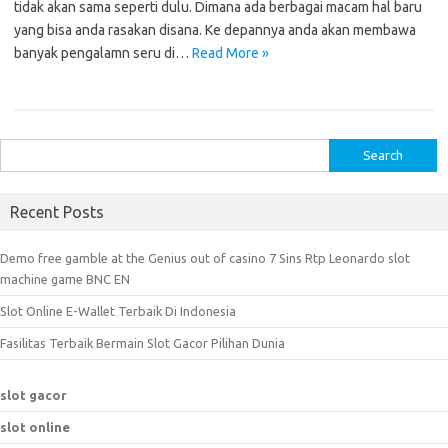
tidak akan sama seperti dulu. Dimana ada berbagai macam hal baru
yang bisa anda rasakan disana. Ke depannya anda akan membawa
banyak pengalamn seru di…
Read More »
Search
for:
Recent Posts
Demo free gamble at the Genius out of casino 7 Sins Rtp Leonardo slot
machine game BNC EN
Slot Online E-Wallet Terbaik Di Indonesia
Fasilitas Terbaik Bermain Slot Gacor Pilihan Dunia
slot gacor
slot online