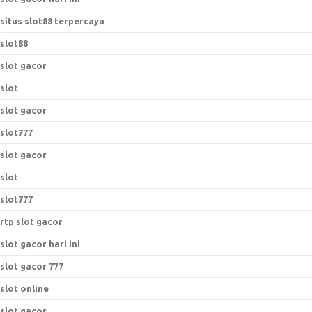
situs slot88 terpercaya
slot88
slot gacor
slot
slot gacor
slot777
slot gacor
slot
slot777
rtp slot gacor
slot gacor hari ini
slot gacor 777
slot online
slot gacor