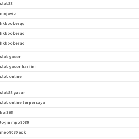
slot88
mejavip
hkbpokerqq
hkbpokerqq
hkbpokerqq
slot gacor
slot gacor hari ini
slot online
slot88 gacor
slot online terpercaya
koi365
login mpo8080
mpo8080 apk