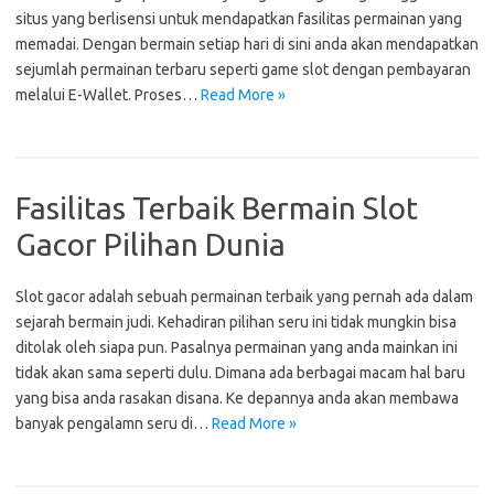
situs yang berlisensi untuk mendapatkan fasilitas permainan yang
memadai. Dengan bermain setiap hari di sini anda akan mendapatkan
sejumlah permainan terbaru seperti game slot dengan pembayaran
melalui E-Wallet. Proses…
Read More »
Fasilitas Terbaik Bermain Slot
Gacor Pilihan Dunia
Slot gacor adalah sebuah permainan terbaik yang pernah ada dalam
sejarah bermain judi. Kehadiran pilihan seru ini tidak mungkin bisa
ditolak oleh siapa pun. Pasalnya permainan yang anda mainkan ini
tidak akan sama seperti dulu. Dimana ada berbagai macam hal baru
yang bisa anda rasakan disana. Ke depannya anda akan membawa
banyak pengalamn seru di…
Read More »