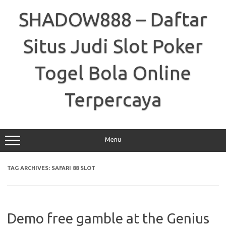
Skip
to
SHADOW888 – Daftar
content
Situs Judi Slot Poker
Togel Bola Online
Terpercaya
Menu
TAG ARCHIVES:
SAFARI 88 SLOT
Demo free gamble at the Genius