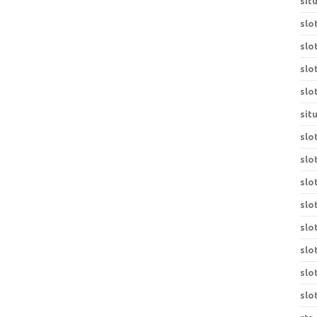
sit
slo
slo
slo
slo
sit
slo
slo
slo
slo
slo
slo
slo
slo