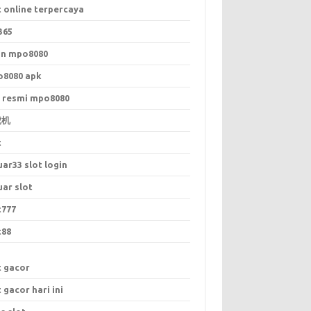
t online terpercaya
365
in mpo8080
8080 apk
k resmi mpo8080
虎机
t
uar33 slot login
uar slot
t777
t88
t gacor
t gacor hari ini