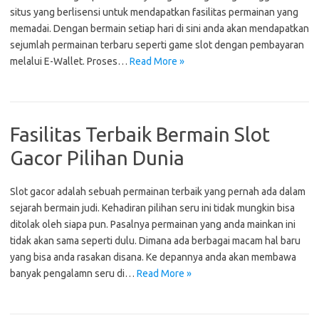
situs yang berlisensi untuk mendapatkan fasilitas permainan yang
memadai. Dengan bermain setiap hari di sini anda akan mendapatkan
sejumlah permainan terbaru seperti game slot dengan pembayaran
melalui E-Wallet. Proses…
Read More »
Fasilitas Terbaik Bermain Slot
Gacor Pilihan Dunia
Slot gacor adalah sebuah permainan terbaik yang pernah ada dalam
sejarah bermain judi. Kehadiran pilihan seru ini tidak mungkin bisa
ditolak oleh siapa pun. Pasalnya permainan yang anda mainkan ini
tidak akan sama seperti dulu. Dimana ada berbagai macam hal baru
yang bisa anda rasakan disana. Ke depannya anda akan membawa
banyak pengalamn seru di…
Read More »