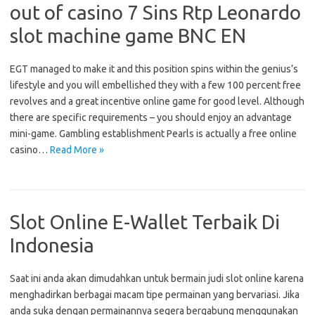
out of casino 7 Sins Rtp Leonardo
slot machine game BNC EN
EGT managed to make it and this position spins within the genius’s
lifestyle and you will embellished they with a few 100 percent free
revolves and a great incentive online game for good level. Although
there are specific requirements – you should enjoy an advantage
mini-game. Gambling establishment Pearls is actually a free online
casino…
Read More »
Slot Online E-Wallet Terbaik Di
Indonesia
Saat ini anda akan dimudahkan untuk bermain judi slot online karena
menghadirkan berbagai macam tipe permainan yang bervariasi. Jika
anda suka dengan permainannya segera bergabung menggunakan