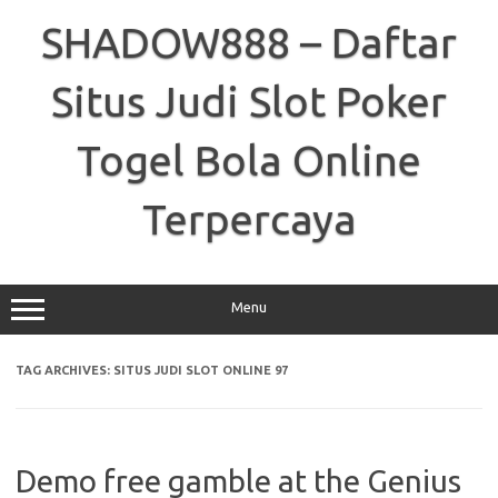
Skip
to
SHADOW888 – Daftar
content
Situs Judi Slot Poker
Togel Bola Online
Terpercaya
Menu
TAG ARCHIVES:
SITUS JUDI SLOT ONLINE 97
Demo free gamble at the Genius